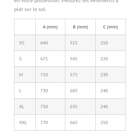
en votre possession. Mesurez les vêtements à
plat sur le sol.
A (mm)
B (mm)
C (mm)
XS
640
515
210
S
675
545
220
M
710
575
230
L
730
605
240
XL
750
635
240
XXL
770
665
250