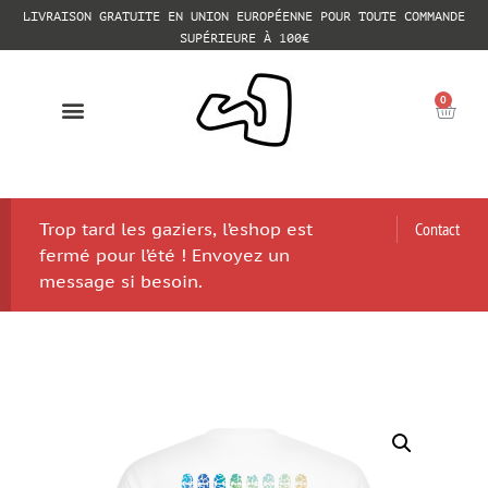
LIVRAISON GRATUITE EN UNION EUROPÉENNE POUR TOUTE COMMANDE
SUPÉRIEURE À 100€
0
Trop tard les gaziers, l’eshop est
Contact
fermé pour l’été ! Envoyez un
message si besoin.