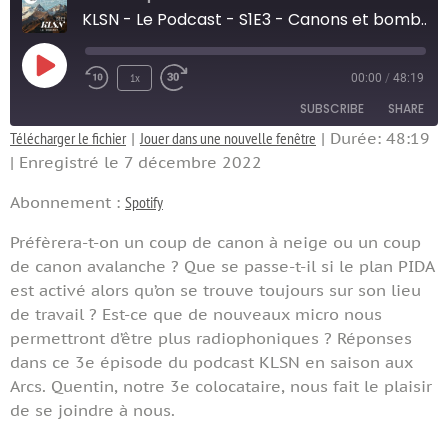
KLSN - Le Podcast - S1E3 - Canons et bombardements
1x
00:00
/
48:19
SUBSCRIBE
SHARE
Télécharger le fichier
|
Jouer dans une nouvelle fenêtre
|
Durée: 48:19
|
Enregistré le 7 décembre 2022
SHARE
Spotify
Abonnement :
Spotify
RSS FEED
LINK
Préfèrera-t-on un coup de canon à neige ou un coup
de canon avalanche ? Que se passe-t-il si le plan PIDA
EMBED
est activé alors qu’on se trouve toujours sur son lieu
de travail ? Est-ce que de nouveaux micro nous
permettront d’être plus radiophoniques ? Réponses
dans ce 3e épisode du podcast KLSN en saison aux
Arcs. Quentin, notre 3e colocataire, nous fait le plaisir
de se joindre à nous.