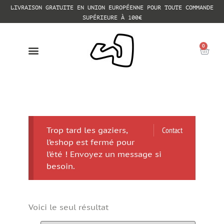
LIVRAISON GRATUITE EN UNION EUROPÉENNE POUR TOUTE COMMANDE
SUPÉRIEURE À 100€
0
Trop tard les gaziers,
Contact
l’eshop est fermé pour
l’été ! Envoyez un message si
besoin.
Voici le seul résultat