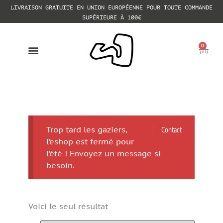
LIVRAISON GRATUITE EN UNION EUROPÉENNE POUR TOUTE COMMANDE
SUPÉRIEURE À 100€
0
Trop tard les gaziers,
Contact
l’eshop est fermé pour
l’été ! Envoyez un message si
besoin.
Voici le seul résultat